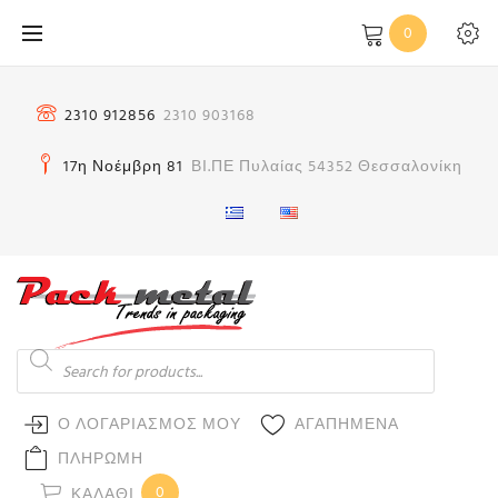
Μετάβαση
0
στο
περιεχόμενο
2310 912856
2310 903168
17η Νοέμβρη 81
ΒΙ.ΠΕ Πυλαίας 54352 Θεσσαλονίκη
Products
search
Ο ΛΟΓΑΡΙΑΣΜΟΣ ΜΟΥ
ΑΓΑΠΗΜΕΝΑ
ΠΛΗΡΩΜΗ
0
ΚΑΛΆΘΙ