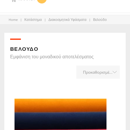
Home
|
Κατάστημα
|
Διακοσμητικά Υφάσματα
|
Βελούδο
ΒΕΛΟΎΔΟ
Εμφάνιση του μοναδικού αποτελέσματος