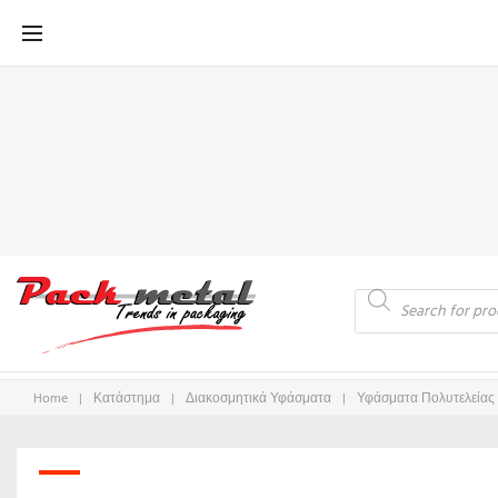
Μετάβαση
στο
περιεχόμενο
Products
search
Home
|
Κατάστημα
|
Διακοσμητικά Υφάσματα
|
Υφάσματα Πολυτελείας