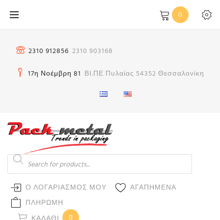
Μετάβαση
0
στο
περιεχόμενο
2310 912856
2310 903168
17η Νοέμβρη 81
ΒΙ.ΠΕ Πυλαίας 54352 Θεσσαλονίκη
Products
search
Ο ΛΟΓΑΡΙΑΣΜΟΣ ΜΟΥ
ΑΓΑΠΗΜΕΝΑ
ΠΛΗΡΩΜΗ
0
ΚΑΛΆΘΙ