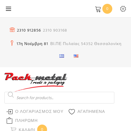
Μετάβαση
0
στο
περιεχόμενο
2310 912856
2310 903168
17η Νοέμβρη 81
ΒΙ.ΠΕ Πυλαίας 54352 Θεσσαλονίκη
Products
search
Ο ΛΟΓΑΡΙΑΣΜΟΣ ΜΟΥ
ΑΓΑΠΗΜΕΝΑ
ΠΛΗΡΩΜΗ
0
ΚΑΛΆΘΙ