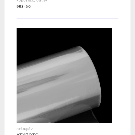
κορδέλες
,
σατέν
993-50
σελοφάν