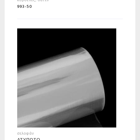
κορδέλες
,
σατέν
993-50
σελοφάν
ΑΤΎΠΩΤΟ