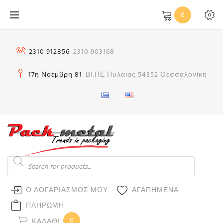
Μετάβαση
0
στο
περιεχόμενο
2310 912856
2310 903168
17η Νοέμβρη 81
ΒΙ.ΠΕ Πυλαίας 54352 Θεσσαλονίκη
Products
search
Ο ΛΟΓΑΡΙΑΣΜΟΣ ΜΟΥ
ΑΓΑΠΗΜΕΝΑ
ΠΛΗΡΩΜΗ
0
ΚΑΛΆΘΙ