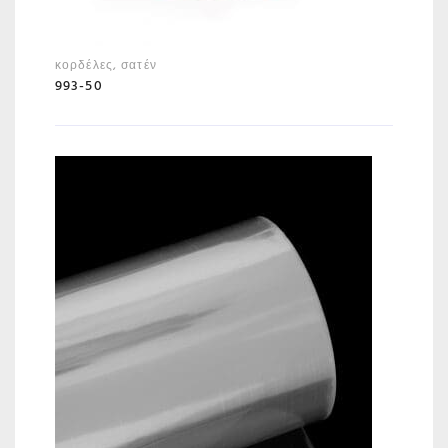
κορδέλες
,
σατέν
993-50