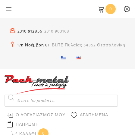
Μετάβαση
0
στο
περιεχόμενο
2310 912856
2310 903168
17η Νοέμβρη 81
ΒΙ.ΠΕ Πυλαίας 54352 Θεσσαλονίκη
Products
search
Ο ΛΟΓΑΡΙΑΣΜΟΣ ΜΟΥ
ΑΓΑΠΗΜΕΝΑ
ΠΛΗΡΩΜΗ
0
ΚΑΛΆΘΙ