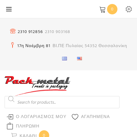
Μετάβαση
0
στο
περιεχόμενο
2310 912856
2310 903168
17η Νοέμβρη 81
ΒΙ.ΠΕ Πυλαίας 54352 Θεσσαλονίκη
Products
search
Ο ΛΟΓΑΡΙΑΣΜΟΣ ΜΟΥ
ΑΓΑΠΗΜΕΝΑ
ΠΛΗΡΩΜΗ
0
ΚΑΛΆΘΙ