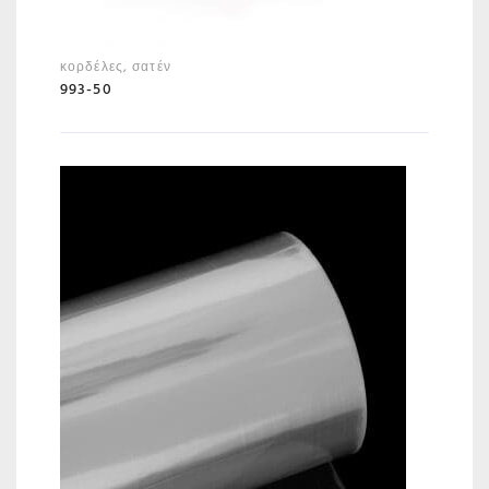
κορδέλες
,
σατέν
993-50