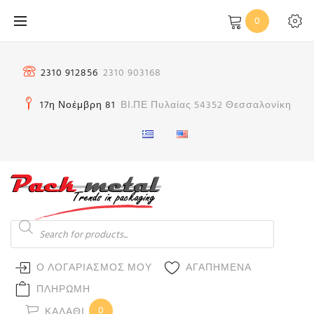
Μετάβαση
0
στο
περιεχόμενο
2310 912856
2310 903168
17η Νοέμβρη 81
ΒΙ.ΠΕ Πυλαίας 54352 Θεσσαλονίκη
Products
search
Ο ΛΟΓΑΡΙΑΣΜΟΣ ΜΟΥ
ΑΓΑΠΗΜΕΝΑ
ΠΛΗΡΩΜΗ
0
ΚΑΛΆΘΙ