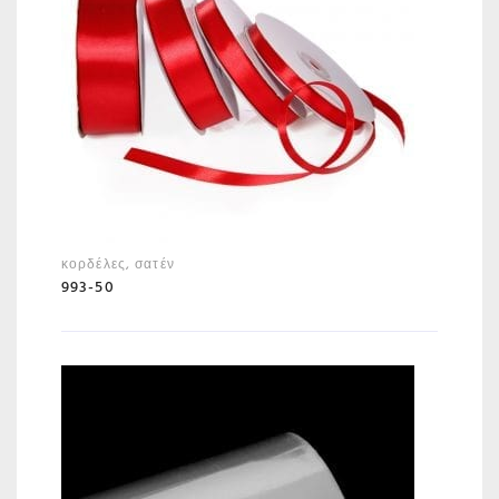
κορδέλες
,
σατέν
993-50