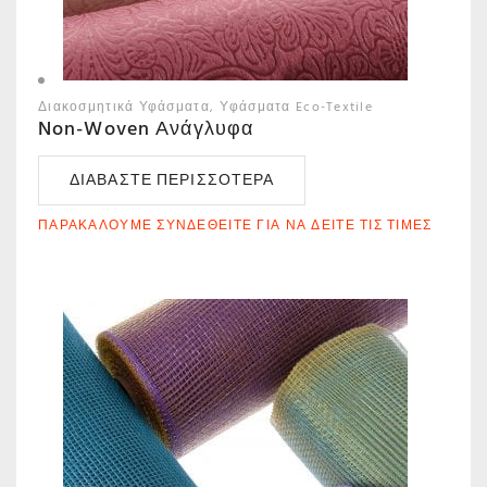
Διακοσμητικά Υφάσματα
Υφάσματα Eco-Textile
Non-Woven Ανάγλυφα
ΔΙΑΒΆΣΤΕ ΠΕΡΙΣΣΌΤΕΡΑ
ΠΑΡΑΚΑΛΟΎΜΕ ΣΥΝΔΕΘΕΊΤΕ ΓΙΑ ΝΑ ΔΕΊΤΕ ΤΙΣ ΤΙΜΈΣ