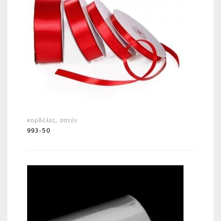
κορδέλες
,
σατέν
993-50