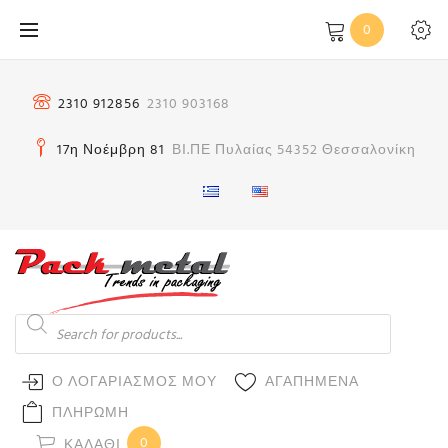
Μετάβαση
0
στο
περιεχόμενο
2310 912856
2310 903168
17η Νοέμβρη 81
ΒΙ.ΠΕ Πυλαίας 54352 Θεσσαλονίκη
Products
search
Ο ΛΟΓΑΡΙΑΣΜΟΣ ΜΟΥ
ΑΓΑΠΗΜΕΝΑ
ΠΛΗΡΩΜΗ
0
ΚΑΛΆΘΙ