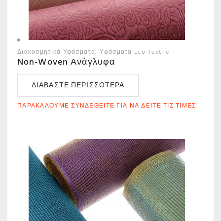
Διακοσμητικά Υφάσματα
Υφάσματα Eco-Textile
Non-Woven Ανάγλυφα
ΔΙΑΒΆΣΤΕ ΠΕΡΙΣΣΌΤΕΡΑ
ΠΑΡΑΚΑΛΟΎΜΕ ΣΥΝΔΕΘΕΊΤΕ ΓΙΑ ΝΑ ΔΕΊΤΕ ΤΙΣ ΤΙΜΈΣ