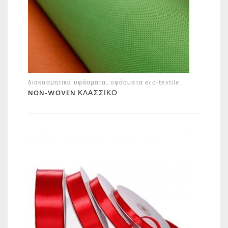
διακοσμητικά υφάσματα
,
υφάσματα eco-textile
NON-WOVEN ΚΛΑΣΣΙΚΌ