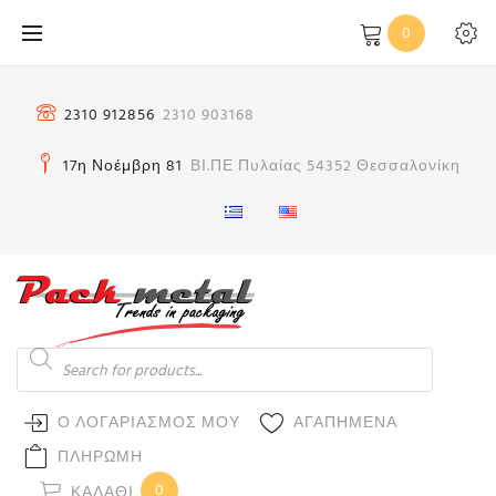
Μετάβαση
0
στο
περιεχόμενο
2310 912856
2310 903168
17η Νοέμβρη 81
ΒΙ.ΠΕ Πυλαίας 54352 Θεσσαλονίκη
Products
search
Ο ΛΟΓΑΡΙΑΣΜΟΣ ΜΟΥ
ΑΓΑΠΗΜΕΝΑ
ΠΛΗΡΩΜΗ
0
ΚΑΛΆΘΙ