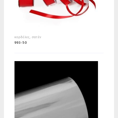
κορδέλες
,
σατέν
993-50