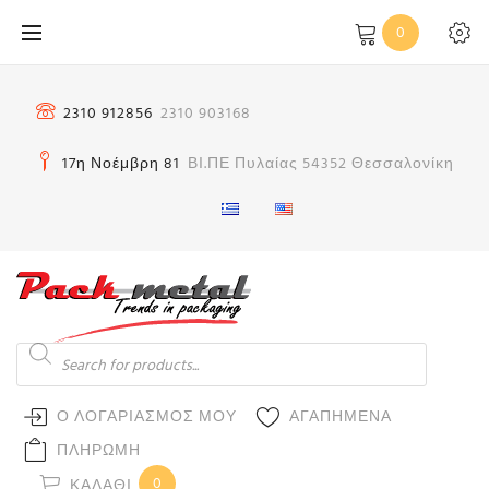
Μετάβαση
0
στο
περιεχόμενο
2310 912856
2310 903168
17η Νοέμβρη 81
ΒΙ.ΠΕ Πυλαίας 54352 Θεσσαλονίκη
Products
search
Ο ΛΟΓΑΡΙΑΣΜΟΣ ΜΟΥ
ΑΓΑΠΗΜΕΝΑ
ΠΛΗΡΩΜΗ
0
ΚΑΛΆΘΙ