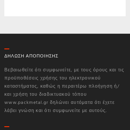
ΔΗΛΩΣΗ ΑΠΟΠΟΙΗΣΗΣ
Βεβαιωθείτε ότι συμφωνείτε, με τους όρους και τις
προϋποθέσεις χρήσης του ηλεκτρονικού
καταστήματος, καθώς η περαιτέρω πλοήγηση ή/
και χρήση του διαδικτυακού τόπου
www.packmetal.gr δηλώνει αυτόματα ότι έχετε
λάβει γνώση και ότι συμφωνείτε με αυτούς.