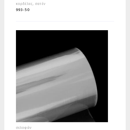
κορδέλες
,
σατέν
993-50
σελοφάν