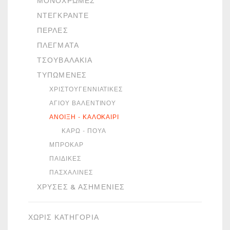
ΜΟΝΌΧΡΩΜΕΣ
ΝΤΕΓΚΡΑΝΤΈ
ΠΈΡΛΕΣ
ΠΛΈΓΜΑΤΑ
ΤΣΟΥΒΑΛΆΚΙΑ
ΤΥΠΩΜΈΝΕΣ
ΧΡΙΣΤΟΥΓΕΝΝΙΆΤΙΚΕΣ
ΑΓΊΟΥ ΒΑΛΕΝΤΊΝΟΥ
ΆΝΟΙΞΗ - ΚΑΛΟΚΑΊΡΙ
ΚΑΡΏ - ΠΟΥΆ
ΜΠΡΟΚΆΡ
ΠΑΙΔΙΚΈΣ
ΠΑΣΧΑΛΙΝΈΣ
ΧΡΥΣΈΣ & ΑΣΗΜΈΝΙΕΣ
ΧΩΡΙΣ ΚΑΤΗΓΟΡΙΑ