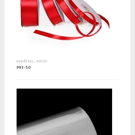
κορδέλες
,
σατέν
993-50