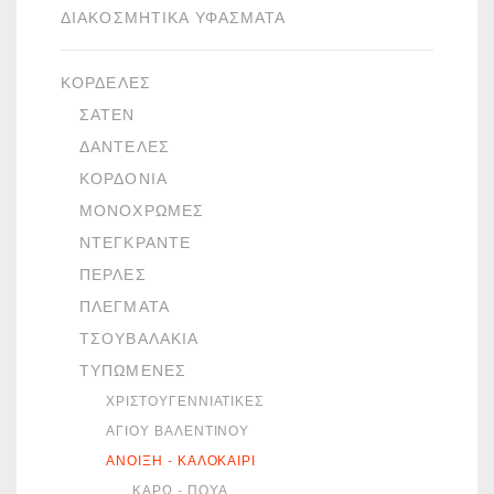
ΔΙΑΚΟΣΜΗΤΙΚΆ ΥΦΆΣΜΑΤΑ
ΚΟΡΔΈΛΕΣ
ΣΑΤΈΝ
ΔΑΝΤΈΛΕΣ
ΚΟΡΔΌΝΙΑ
ΜΟΝΌΧΡΩΜΕΣ
ΝΤΕΓΚΡΑΝΤΈ
ΠΈΡΛΕΣ
ΠΛΈΓΜΑΤΑ
ΤΣΟΥΒΑΛΆΚΙΑ
ΤΥΠΩΜΈΝΕΣ
ΧΡΙΣΤΟΥΓΕΝΝΙΆΤΙΚΕΣ
ΑΓΊΟΥ ΒΑΛΕΝΤΊΝΟΥ
ΆΝΟΙΞΗ - ΚΑΛΟΚΑΊΡΙ
ΚΑΡΏ - ΠΟΥΆ