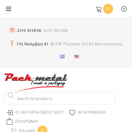
Μετάβαση
0
στο
περιεχόμενο
2310 912856
2310 903168
17η Νοέμβρη 81
ΒΙ.ΠΕ Πυλαίας 54352 Θεσσαλονίκη
Products
search
Ο ΛΟΓΑΡΙΑΣΜΟΣ ΜΟΥ
ΑΓΑΠΗΜΕΝΑ
ΠΛΗΡΩΜΗ
0
ΚΑΛΆΘΙ