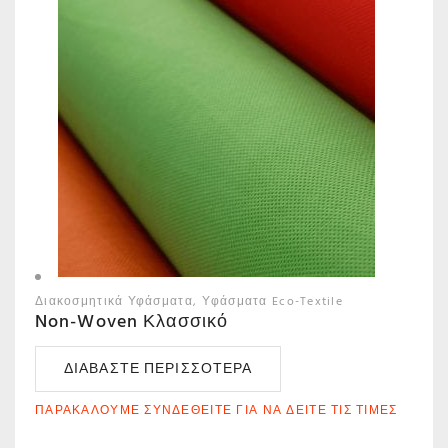
Διακοσμητικά Υφάσματα
Υφάσματα Eco-Textile
Non-Woven Κλασσικό
ΔΙΑΒΆΣΤΕ ΠΕΡΙΣΣΌΤΕΡΑ
ΠΑΡΑΚΑΛΟΎΜΕ ΣΥΝΔΕΘΕΊΤΕ ΓΙΑ ΝΑ ΔΕΊΤΕ ΤΙΣ ΤΙΜΈΣ