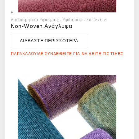
Διακοσμητικά Υφάσματα
Υφάσματα Eco-Textile
Non-Woven Ανάγλυφα
ΔΙΑΒΆΣΤΕ ΠΕΡΙΣΣΌΤΕΡΑ
ΠΑΡΑΚΑΛΟΎΜΕ ΣΥΝΔΕΘΕΊΤΕ ΓΙΑ ΝΑ ΔΕΊΤΕ ΤΙΣ ΤΙΜΈΣ