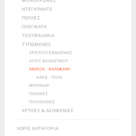
ΜΟΝΌΧΡΩΜΕΣ
ΝΤΕΓΚΡΑΝΤΈ
ΠΈΡΛΕΣ
ΠΛΈΓΜΑΤΑ
ΤΣΟΥΒΑΛΆΚΙΑ
ΤΥΠΩΜΈΝΕΣ
ΧΡΙΣΤΟΥΓΕΝΝΙΆΤΙΚΕΣ
ΑΓΊΟΥ ΒΑΛΕΝΤΊΝΟΥ
ΆΝΟΙΞΗ - ΚΑΛΟΚΑΊΡΙ
ΚΑΡΏ - ΠΟΥΆ
ΜΠΡΟΚΆΡ
ΠΑΙΔΙΚΈΣ
ΠΑΣΧΑΛΙΝΈΣ
ΧΡΥΣΈΣ & ΑΣΗΜΈΝΙΕΣ
ΧΩΡΙΣ ΚΑΤΗΓΟΡΙΑ