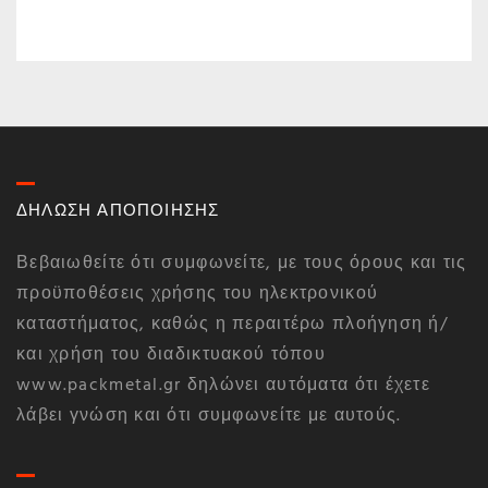
ΔΗΛΩΣΗ ΑΠΟΠΟΙΗΣΗΣ
Βεβαιωθείτε ότι συμφωνείτε, με τους όρους και τις
προϋποθέσεις χρήσης του ηλεκτρονικού
καταστήματος, καθώς η περαιτέρω πλοήγηση ή/
και χρήση του διαδικτυακού τόπου
www.packmetal.gr δηλώνει αυτόματα ότι έχετε
λάβει γνώση και ότι συμφωνείτε με αυτούς.