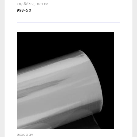
κορδέλες
,
σατέν
993-50
σελοφάν