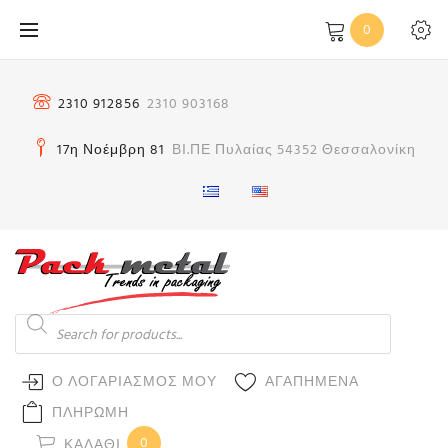
Μετάβαση
0
στο
περιεχόμενο
2310 912856
2310 903168
17η Νοέμβρη 81
ΒΙ.ΠΕ Πυλαίας 54352 Θεσσαλονίκη
Products
search
Ο ΛΟΓΑΡΙΑΣΜΟΣ ΜΟΥ
ΑΓΑΠΗΜΕΝΑ
ΠΛΗΡΩΜΗ
0
ΚΑΛΆΘΙ