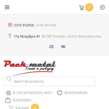
Μετάβαση
0
στο
περιεχόμενο
2310 912856
2310 903168
17η Νοέμβρη 81
ΒΙ.ΠΕ Πυλαίας 54352 Θεσσαλονίκη
Products
search
Ο ΛΟΓΑΡΙΑΣΜΟΣ ΜΟΥ
ΑΓΑΠΗΜΕΝΑ
ΠΛΗΡΩΜΗ
0
ΚΑΛΆΘΙ