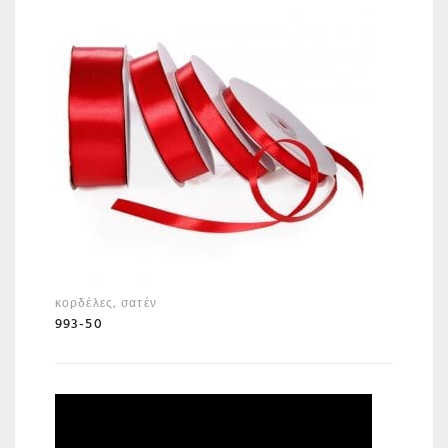
κορδέλες
,
σατέν
993-50