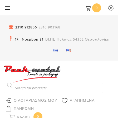
Μετάβαση
0
στο
περιεχόμενο
2310 912856
2310 903168
17η Νοέμβρη 81
ΒΙ.ΠΕ Πυλαίας 54352 Θεσσαλονίκη
Products
search
Ο ΛΟΓΑΡΙΑΣΜΟΣ ΜΟΥ
ΑΓΑΠΗΜΕΝΑ
ΠΛΗΡΩΜΗ
0
ΚΑΛΆΘΙ