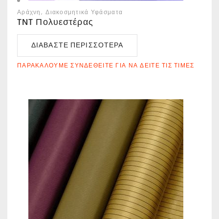
Αράχνη
Διακοσμητικά Υφάσματα
TNT Πολυεστέρας
ΔΙΑΒΆΣΤΕ ΠΕΡΙΣΣΌΤΕΡΑ
ΠΑΡΑΚΑΛΟΎΜΕ ΣΥΝΔΕΘΕΊΤΕ ΓΙΑ ΝΑ ΔΕΊΤΕ ΤΙΣ ΤΙΜΈΣ