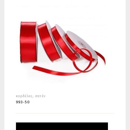
κορδέλες
,
σατέν
993-50