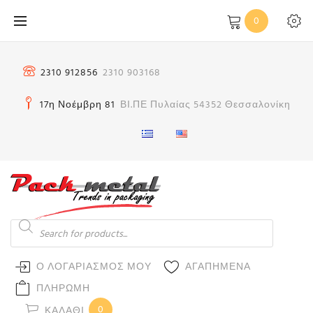
Μετάβαση
0
στο
περιεχόμενο
2310 912856
2310 903168
17η Νοέμβρη 81
ΒΙ.ΠΕ Πυλαίας 54352 Θεσσαλονίκη
Products
search
Ο ΛΟΓΑΡΙΑΣΜΟΣ ΜΟΥ
ΑΓΑΠΗΜΕΝΑ
ΠΛΗΡΩΜΗ
0
ΚΑΛΆΘΙ