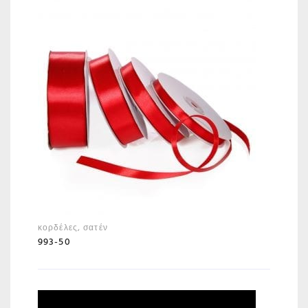
κορδέλες
,
σατέν
993-50