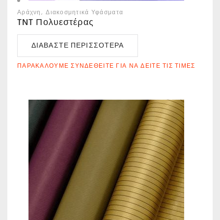
Αράχνη
Διακοσμητικά Υφάσματα
TNT Πολυεστέρας
ΔΙΑΒΆΣΤΕ ΠΕΡΙΣΣΌΤΕΡΑ
ΠΑΡΑΚΑΛΟΎΜΕ ΣΥΝΔΕΘΕΊΤΕ ΓΙΑ ΝΑ ΔΕΊΤΕ ΤΙΣ ΤΙΜΈΣ