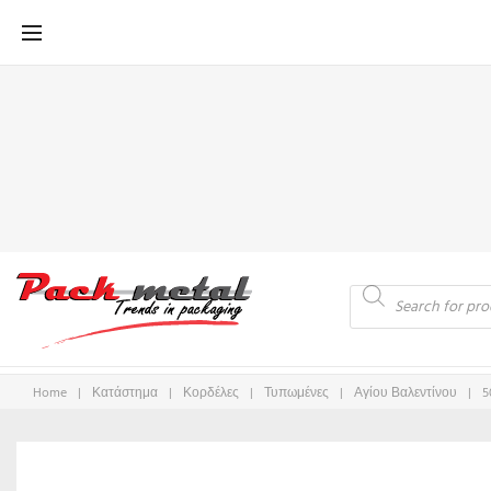
Μετάβαση
στο
περιεχόμενο
Products
search
Home
|
Κατάστημα
|
Κορδέλες
|
Τυπωμένες
|
Αγίου Βαλεντίνου
|
5