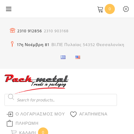
Μετάβαση
0
στο
περιεχόμενο
2310 912856
2310 903168
17η Νοέμβρη 81
ΒΙ.ΠΕ Πυλαίας 54352 Θεσσαλονίκη
Products
search
Ο ΛΟΓΑΡΙΑΣΜΟΣ ΜΟΥ
ΑΓΑΠΗΜΕΝΑ
ΠΛΗΡΩΜΗ
0
ΚΑΛΆΘΙ