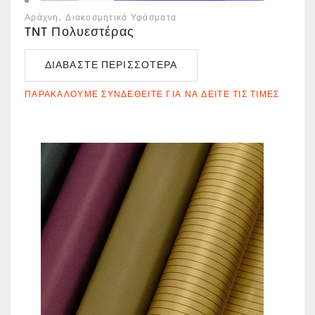
Αράχνη
Διακοσμητικά Υφάσματα
TNT Πολυεστέρας
ΔΙΑΒΆΣΤΕ ΠΕΡΙΣΣΌΤΕΡΑ
ΠΑΡΑΚΑΛΟΎΜΕ ΣΥΝΔΕΘΕΊΤΕ ΓΙΑ ΝΑ ΔΕΊΤΕ ΤΙΣ ΤΙΜΈΣ