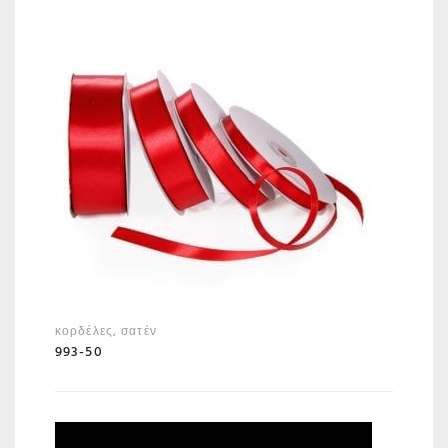
κορδέλες
,
σατέν
993-50