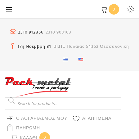
Μετάβαση
0
στο
περιεχόμενο
2310 912856
2310 903168
17η Νοέμβρη 81
ΒΙ.ΠΕ Πυλαίας 54352 Θεσσαλονίκη
Products
search
Ο ΛΟΓΑΡΙΑΣΜΟΣ ΜΟΥ
ΑΓΑΠΗΜΕΝΑ
ΠΛΗΡΩΜΗ
0
ΚΑΛΆΘΙ