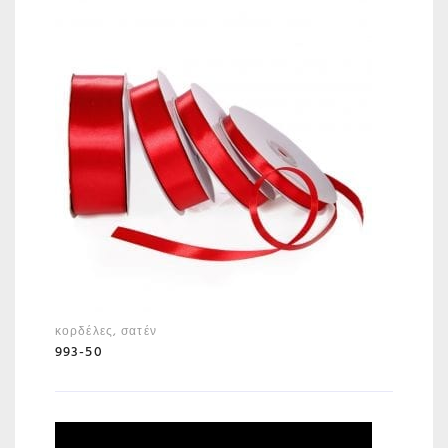
κορδέλες
,
σατέν
993-50