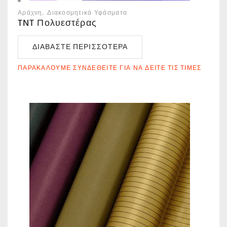
Αράχνη
Διακοσμητικά Υφάσματα
TNT Πολυεστέρας
ΔΙΑΒΆΣΤΕ ΠΕΡΙΣΣΌΤΕΡΑ
ΠΑΡΑΚΑΛΟΎΜΕ ΣΥΝΔΕΘΕΊΤΕ ΓΙΑ ΝΑ ΔΕΊΤΕ ΤΙΣ ΤΙΜΈΣ