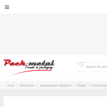
Μετάβαση
στο
περιεχόμενο
Products
search
Home
|
Κατάστημα
|
Διακοσμητικά Υφάσματα
|
Πλέγμα
|
Polynet Glit