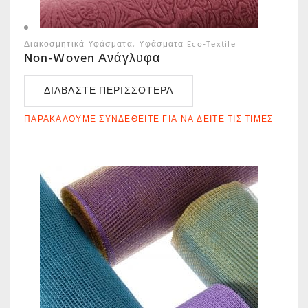
Διακοσμητικά Υφάσματα
Υφάσματα Eco-Textile
Non-Woven Ανάγλυφα
ΔΙΑΒΆΣΤΕ ΠΕΡΙΣΣΌΤΕΡΑ
ΠΑΡΑΚΑΛΟΎΜΕ ΣΥΝΔΕΘΕΊΤΕ ΓΙΑ ΝΑ ΔΕΊΤΕ ΤΙΣ ΤΙΜΈΣ