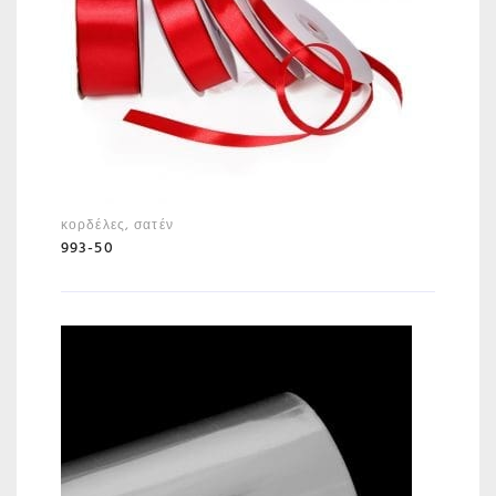
κορδέλες
,
σατέν
993-50