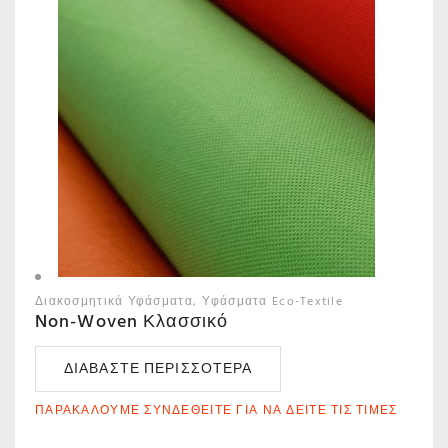
Διακοσμητικά Υφάσματα
Υφάσματα Eco-Textile
Non-Woven Κλασσικό
ΔΙΑΒΆΣΤΕ ΠΕΡΙΣΣΌΤΕΡΑ
ΠΑΡΑΚΑΛΟΎΜΕ ΣΥΝΔΕΘΕΊΤΕ ΓΙΑ ΝΑ ΔΕΊΤΕ ΤΙΣ ΤΙΜΈΣ