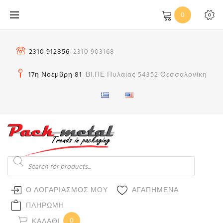
Μετάβαση
0
στο
περιεχόμενο
2310 912856
2310 903168
17η Νοέμβρη 81
ΒΙ.ΠΕ Πυλαίας 54352 Θεσσαλονίκη
Products
search
Ο ΛΟΓΑΡΙΑΣΜΟΣ ΜΟΥ
ΑΓΑΠΗΜΕΝΑ
ΠΛΗΡΩΜΗ
0
ΚΑΛΆΘΙ