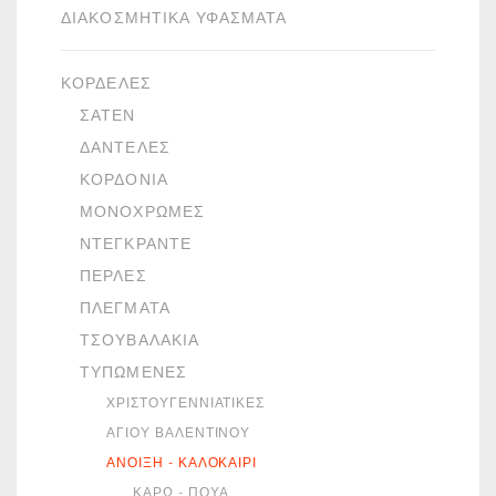
ΔΙΑΚΟΣΜΗΤΙΚΆ ΥΦΆΣΜΑΤΑ
ΚΟΡΔΈΛΕΣ
ΣΑΤΈΝ
ΔΑΝΤΈΛΕΣ
ΚΟΡΔΌΝΙΑ
ΜΟΝΌΧΡΩΜΕΣ
ΝΤΕΓΚΡΑΝΤΈ
ΠΈΡΛΕΣ
ΠΛΈΓΜΑΤΑ
ΤΣΟΥΒΑΛΆΚΙΑ
ΤΥΠΩΜΈΝΕΣ
ΧΡΙΣΤΟΥΓΕΝΝΙΆΤΙΚΕΣ
ΑΓΊΟΥ ΒΑΛΕΝΤΊΝΟΥ
ΆΝΟΙΞΗ - ΚΑΛΟΚΑΊΡΙ
ΚΑΡΏ - ΠΟΥΆ