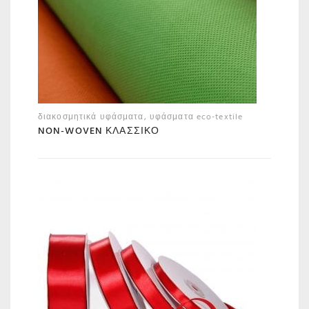
διακοσμητικά υφάσματα
,
υφάσματα eco-textile
NON-WOVEN ΚΛΑΣΣΙΚΌ