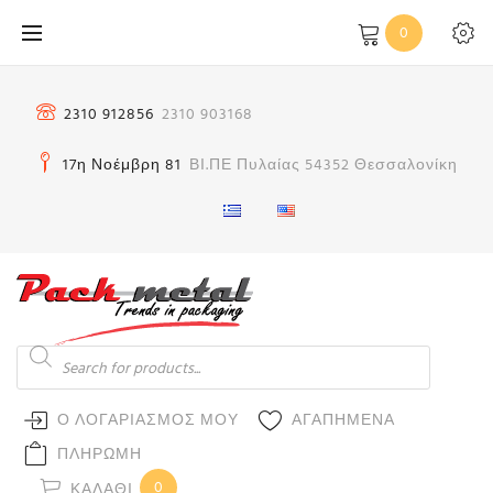
Μετάβαση
0
στο
περιεχόμενο
2310 912856
2310 903168
17η Νοέμβρη 81
ΒΙ.ΠΕ Πυλαίας 54352 Θεσσαλονίκη
Products
search
Ο ΛΟΓΑΡΙΑΣΜΟΣ ΜΟΥ
ΑΓΑΠΗΜΕΝΑ
ΠΛΗΡΩΜΗ
0
ΚΑΛΆΘΙ