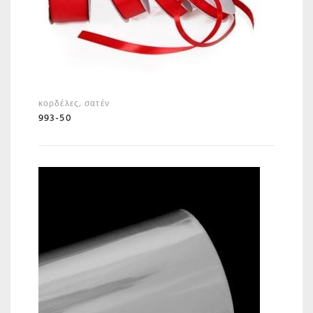
κορδέλες
,
σατέν
993-50