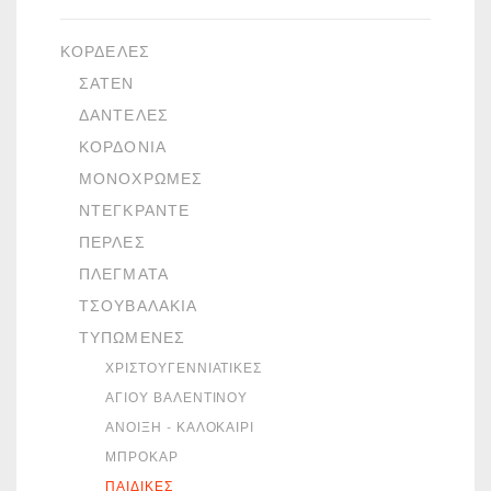
ΚΟΡΔΈΛΕΣ
ΣΑΤΈΝ
ΔΑΝΤΈΛΕΣ
ΚΟΡΔΌΝΙΑ
ΜΟΝΌΧΡΩΜΕΣ
ΝΤΕΓΚΡΑΝΤΈ
ΠΈΡΛΕΣ
ΠΛΈΓΜΑΤΑ
ΤΣΟΥΒΑΛΆΚΙΑ
ΤΥΠΩΜΈΝΕΣ
ΧΡΙΣΤΟΥΓΕΝΝΙΆΤΙΚΕΣ
ΑΓΊΟΥ ΒΑΛΕΝΤΊΝΟΥ
ΆΝΟΙΞΗ - ΚΑΛΟΚΑΊΡΙ
ΜΠΡΟΚΆΡ
ΠΑΙΔΙΚΈΣ