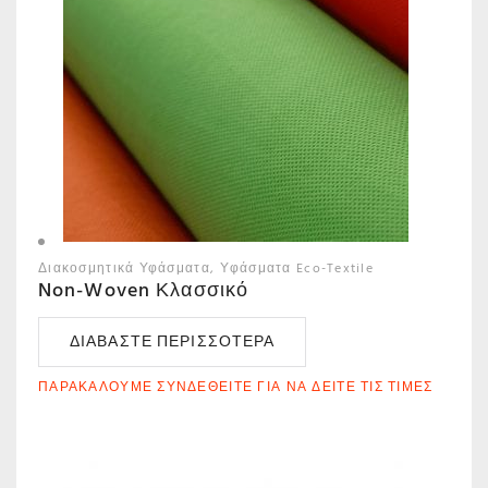
Διακοσμητικά Υφάσματα
Υφάσματα Eco-Textile
Non-Woven Κλασσικό
ΔΙΑΒΆΣΤΕ ΠΕΡΙΣΣΌΤΕΡΑ
ΠΑΡΑΚΑΛΟΎΜΕ ΣΥΝΔΕΘΕΊΤΕ ΓΙΑ ΝΑ ΔΕΊΤΕ ΤΙΣ ΤΙΜΈΣ