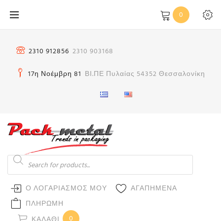
Μετάβαση
0
στο
περιεχόμενο
2310 912856
2310 903168
17η Νοέμβρη 81
ΒΙ.ΠΕ Πυλαίας 54352 Θεσσαλονίκη
Products
search
Ο ΛΟΓΑΡΙΑΣΜΟΣ ΜΟΥ
ΑΓΑΠΗΜΕΝΑ
ΠΛΗΡΩΜΗ
0
ΚΑΛΆΘΙ