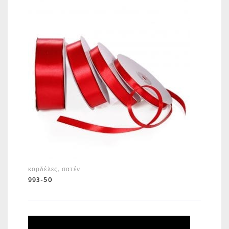
κορδέλες
,
σατέν
993-50