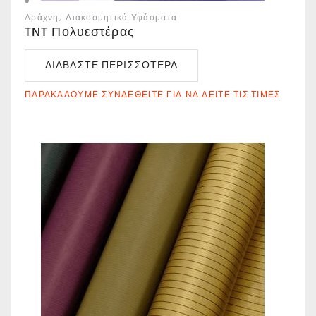
Αράχνη
Διακοσμητικά Υφάσματα
TNT Πολυεστέρας
ΔΙΑΒΆΣΤΕ ΠΕΡΙΣΣΌΤΕΡΑ
ΠΑΡΑΚΑΛΟΎΜΕ ΣΥΝΔΕΘΕΊΤΕ ΓΙΑ ΝΑ ΔΕΊΤΕ ΤΙΣ ΤΙΜΈΣ