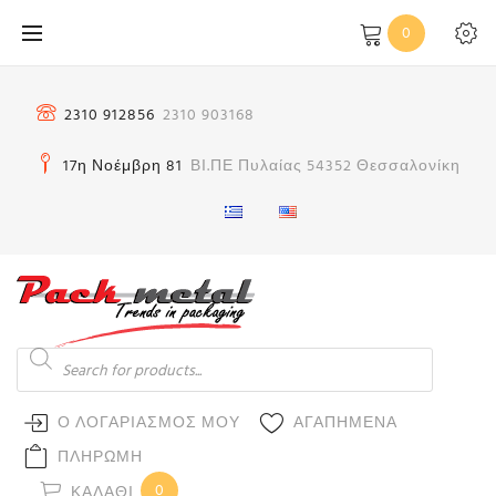
Μετάβαση
0
στο
περιεχόμενο
2310 912856
2310 903168
17η Νοέμβρη 81
ΒΙ.ΠΕ Πυλαίας 54352 Θεσσαλονίκη
Products
search
Ο ΛΟΓΑΡΙΑΣΜΟΣ ΜΟΥ
ΑΓΑΠΗΜΕΝΑ
ΠΛΗΡΩΜΗ
0
ΚΑΛΆΘΙ