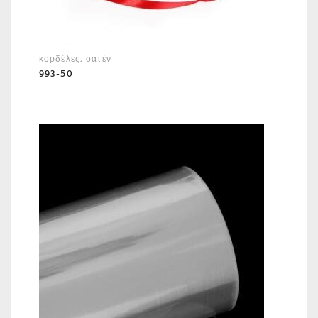
κορδέλες
,
σατέν
993-50