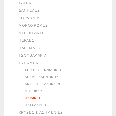
ΣΑΤΈΝ
ΔΑΝΤΈΛΕΣ
ΚΟΡΔΌΝΙΑ
ΜΟΝΌΧΡΩΜΕΣ
ΝΤΕΓΚΡΑΝΤΈ
ΠΈΡΛΕΣ
ΠΛΈΓΜΑΤΑ
ΤΣΟΥΒΑΛΆΚΙΑ
ΤΥΠΩΜΈΝΕΣ
ΧΡΙΣΤΟΥΓΕΝΝΙΆΤΙΚΕΣ
ΑΓΊΟΥ ΒΑΛΕΝΤΊΝΟΥ
ΆΝΟΙΞΗ - ΚΑΛΟΚΑΊΡΙ
ΜΠΡΟΚΆΡ
ΠΑΙΔΙΚΈΣ
ΠΑΣΧΑΛΙΝΈΣ
ΧΡΥΣΈΣ & ΑΣΗΜΈΝΙΕΣ