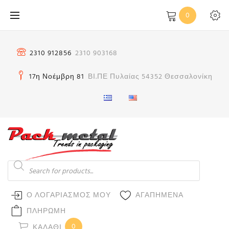
Μετάβαση
0
στο
περιεχόμενο
2310 912856
2310 903168
17η Νοέμβρη 81
ΒΙ.ΠΕ Πυλαίας 54352 Θεσσαλονίκη
Products
search
Ο ΛΟΓΑΡΙΑΣΜΟΣ ΜΟΥ
ΑΓΑΠΗΜΕΝΑ
ΠΛΗΡΩΜΗ
0
ΚΑΛΆΘΙ