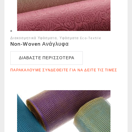
Διακοσμητικά Υφάσματα
Υφάσματα Eco-Textile
Non-Woven Ανάγλυφα
ΔΙΑΒΆΣΤΕ ΠΕΡΙΣΣΌΤΕΡΑ
ΠΑΡΑΚΑΛΟΎΜΕ ΣΥΝΔΕΘΕΊΤΕ ΓΙΑ ΝΑ ΔΕΊΤΕ ΤΙΣ ΤΙΜΈΣ