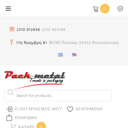
Μετάβαση
0
στο
περιεχόμενο
2310 912856
2310 903168
17η Νοέμβρη 81
ΒΙ.ΠΕ Πυλαίας 54352 Θεσσαλονίκη
Products
search
Ο ΛΟΓΑΡΙΑΣΜΟΣ ΜΟΥ
ΑΓΑΠΗΜΕΝΑ
ΠΛΗΡΩΜΗ
0
ΚΑΛΆΘΙ