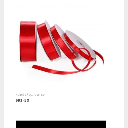
κορδέλες
,
σατέν
993-50