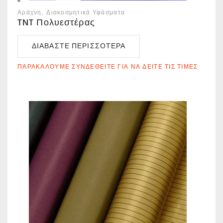
Αράχνη
Διακοσμητικά Υφάσματα
TNT Πολυεστέρας
ΔΙΑΒΆΣΤΕ ΠΕΡΙΣΣΌΤΕΡΑ
ΠΑΡΑΚΑΛΟΎΜΕ ΣΥΝΔΕΘΕΊΤΕ ΓΙΑ ΝΑ ΔΕΊΤΕ ΤΙΣ ΤΙΜΈΣ